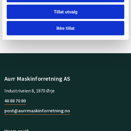
Enkel å montere uten verktøy da kjettingen er tilpasset
dekkdimensjon
Tillat utvalg
Ikke tillat
Aurr Maskinforretning AS
Industriveien 8, 1870 Ørje
40 88 70 80
post@aurrmaskinforretning.no
Hvem er vi?