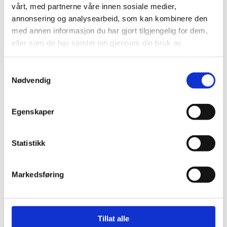
vårt, med partnerne våre innen sosiale medier,
annonsering og analysearbeid, som kan kombinere den
Combi Grip tett 9-11mm tradisjonell rundpigg/
med annen informasjon du har gjort tilgjengelig for dem,
U-brodd CH1492411U
eller som de har samlet inn gjennom din bruk av
tjenestene deres.
Samtykkevalg
På lager
Nødvendig
kr 21 150,00
Egenskaper
Statistikk
Kontakt oss
Markedsføring
Traktorkjetting tilpasset krevende norske forhold med tettere
heltflytende kjetting
Leveres i 9mm og 11mm
Leveres med vanlig pigg eller U-brodd
Tillat alle
Vridd, robust kjetting til landbruk, skog og anlegg